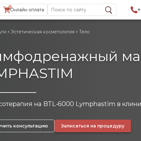
0
Найти:
+
Онлайн оплата
уги
Эстетическая косметология
Тело
имфодренажный ма
IMPHASTІM
отерапия на BTL-6000 Lymphastim в клиник
учить консультацию
Записаться на процедуру