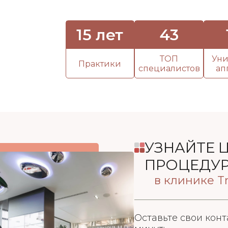
15 лет
43
ТОП
Уни
Практики
специалистов
ап
УЗНАЙТЕ 
ПРОЦЕДУ
в клинике Tr
Оставьте свои конт