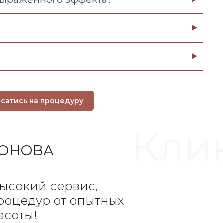
исатись на процедуру
Клин
ФОНОВА
ысокий сервис,
процедур от опытных
асоты!