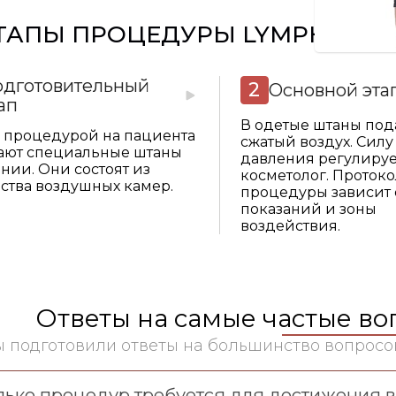
ТАПЫ ПРОЦЕДУРЫ LYMPHASTI
одготовительный
Основной эта
ап
В одетые штаны под
 процедурой на пациента
сжатый воздух. Силу
ают специальные штаны
давления регулируе
нии. Они состоят из
косметолог. Протоко
ства воздушных камер.
процедуры зависит 
показаний и зоны
воздействия.
Ответы на самые частые в
 подготовили ответы на большинство вопросо
лько процедур требуется для достижения 