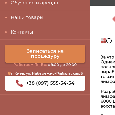
Обучение и аренда
Наши товары
Контакты
О 
Записаться на
процедуру
За чт
Однак
Работаем Пн-Вс:
с 9:00 до 20:00
полно
выраб
г. Киев, ул. Набережно-Рыбальская, 5
токсин
лимфа
+38 (097) 555-54-54
Разра
лимфа
6000 L
восст