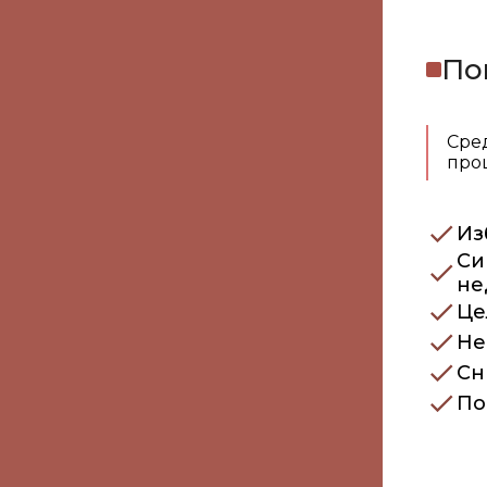
По
Сре
про
Из
Си
не
Це
Не
Сн
По