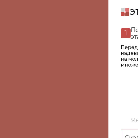
Э
П
эт
Перед
надев
на мол
множе
Мы
Ско