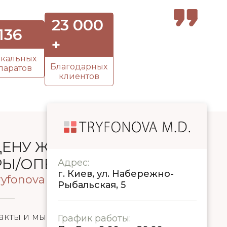
23 000
136
+
кальных
Благодарных
паратов
клиентов
ЦЕНУ ЖЕЛАЕМОЙ
РЫ/ОПЕРАЦИИ
Адрес:
г. Киев, ул. Набережно-
yfonova M.D.
Рыбальская, 5
акты и мы с Вами свяжемся в течение 5
График работы: