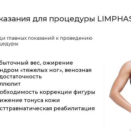
казания для процедуры LIMPHA
ди главных показаний к проведению
цедуры:
быточный вес, ожирение
ндром «тяжелых ног», венозная
достаточность
ллюлит
обходимость коррекции фигуры
ижение тонуса кожи
сттравматическая реабилитация