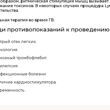
 образом, ритмическая стимуляция мышц вызывает
жание токсинов. В некоторых случаях процедура L
тельства.
ная терапия во время ГВ.
ди противопоказаний к проведению
трый отек легких.
кология.
нозный тромбофлебит.
илепсия.
фекционные болезни
личие кардиостимулятора.
ременность .