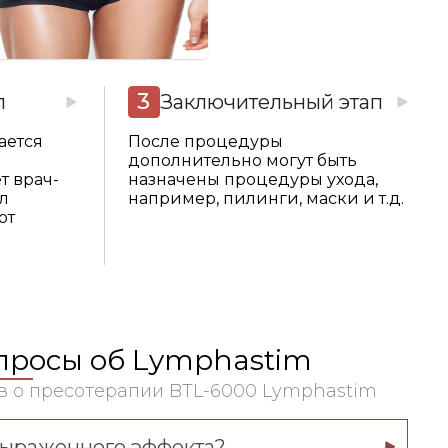
M
п
Заключительный этап
ается
После процедуры
дополнительно могут быть
т врач-
назначены процедуры ухода,
л
например, пилинги, маски и т.д.
от
опросы об Lymphastim
в о пресотерапии BTL-6000 Lymphastim
выраженного эффекта?