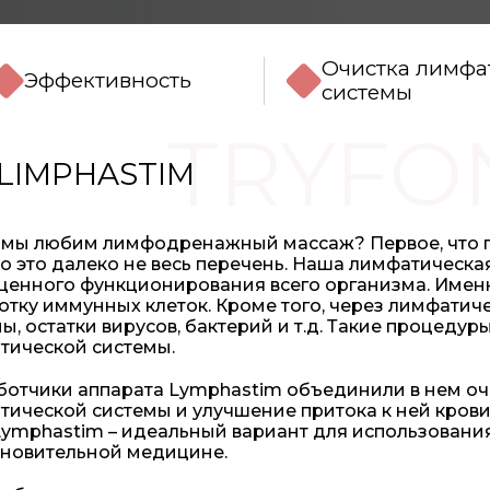
Очистка лимфа
Эффективность
системы
TRYFO
LIMPHASTІM
о мы любим лимфодренажный массаж? Первое, что п
о это далеко не весь перечень. Наша лимфатическа
ценного функционирования всего организма. Именн
отку иммунных клеток. Кроме того, через лимфатич
ы, остатки вирусов, бактерий и т.д. Такие процеду
тической системы.
ботчики аппарата Lymphastim объединили в нем оч
тической системы и улучшение притока к ней крови
ymphastim – идеальный вариант для использования 
ановительной медицине.