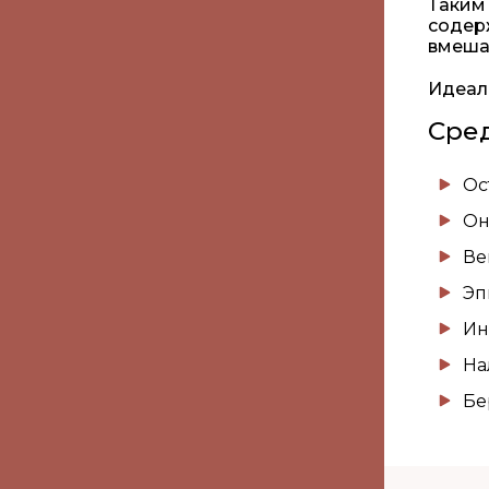
Таким
содер
вмеша
Идеаль
Сре
Ос
Он
Ве
Эп
Ин
На
Бе