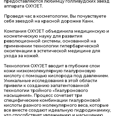
предоставляются любимцу голливудских звезд
аппарата OXYJET.
Проведя час в косметологии, Вы почувствуете
себя звездой на красной дорожке Канн.
Компания OXYJET объединила медицинскую и
косметическую науку для развития
революционной системы, основанной на
применении технологии гипербарической
оксигенации в эстетической медицине для
ухода за кожей.
Технология OXYJET вводит в глубокие слои
кожи низкомолекулярную гиалуроновую
кислоту с помощью кислорода под давлением.
Уникальные исследования в этой области
привели к созданию запатентованной
технологии тройного «Гиалуронового
насыщения». Процесс сочетает три
специфические комбинации гиалуроновой
кислоты разного молекулярного веса, которые
все вместе создают идеальную гидродинамику,
что способствует увлажнению и насыщению