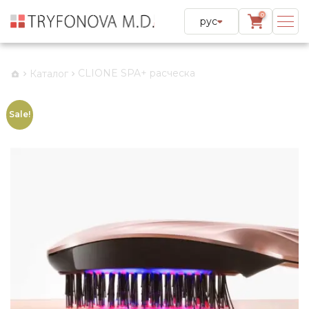
0
рус
CLIONE SPA+ расческа
Каталог
Sale!