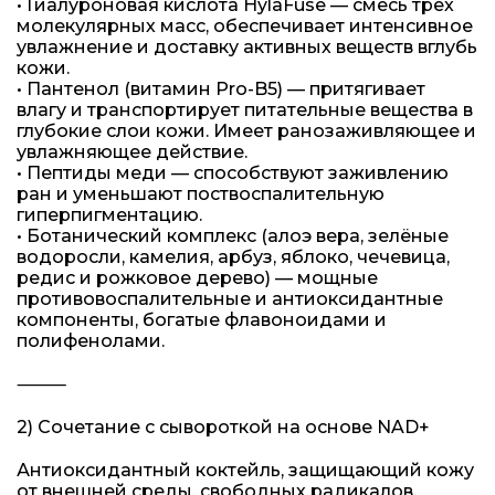
• Гиалуроновая кислота HylaFuse — смесь трёх
молекулярных масс, обеспечивает интенсивное
увлажнение и доставку активных веществ вглубь
кожи.
• Пантенол (витамин Pro-B5) — притягивает
влагу и транспортирует питательные вещества в
глубокие слои кожи. Имеет ранозаживляющее и
увлажняющее действие.
• Пептиды меди — способствуют заживлению
ран и уменьшают поствоспалительную
гиперпигментацию.
• Ботанический комплекс (алоэ вера, зелёные
водоросли, камелия, арбуз, яблоко, чечевица,
редис и рожковое дерево) — мощные
противовоспалительные и антиоксидантные
компоненты, богатые флавоноидами и
полифенолами.
⸻
2) Сочетание с сывороткой на основе NAD+
Антиоксидантный коктейль, защищающий кожу
от внешней среды, свободных радикалов,