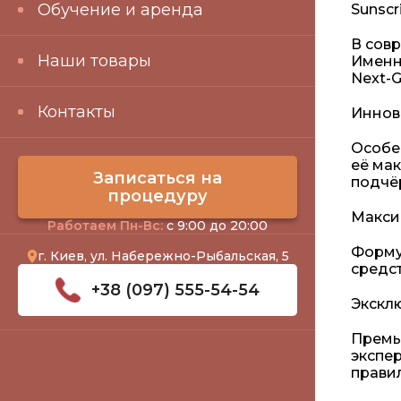
Обучение и аренда
Sunsc
В совр
Наши товары
Именн
Next-
Контакты
Иннов
Особе
её мак
Записаться на
подчё
процедуру
Макси
Работаем Пн-Вс:
с 9:00 до 20:00
Форму
г. Киев, ул. Набережно-Рыбальская, 5
средст
+38 (097) 555-54-54
Экскл
Премь
экспе
прави