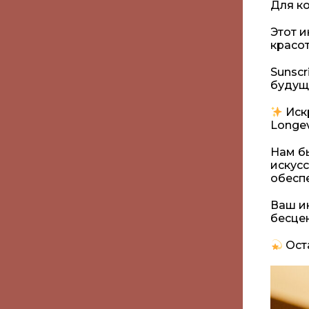
Для ко
Этот 
красот
Sunscr
будуще
Иск
Longev
Нам б
искус
обесп
Ваш и
бесце
Оста