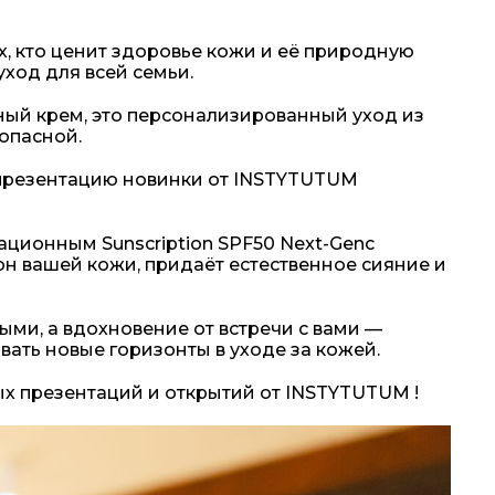
, кто ценит здоровье кожи и её природную
уход для всей семьи.
тный крем, это персонализированный уход из
опасной.
 презентацию новинки от INSTYTUTUM
ционным Sunscription SPF50 Next-Genс
он вашей кожи, придаёт естественное сияние и
ми, а вдохновение от встречи с вами —
ать новые горизонты в уходе за кожей.
ых презентаций и открытий от INSTYTUTUM !