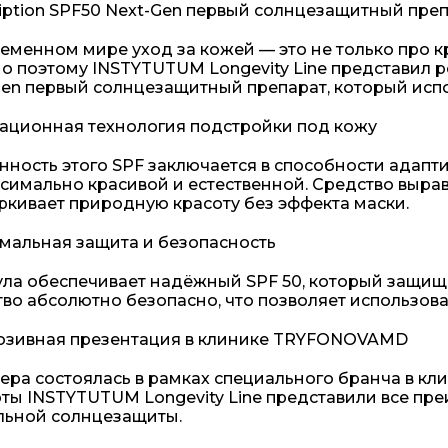
ription SPF50 Next-Gen первый солнцезащитный пре
еменном мире уход за кожей — это не только про кр
о поэтому INSTYTUTUM Longevity Line представил р
Gen первый солнцезащитный препарат, который испо
ационная технология подстройки под кожу
нность этого SPF заключается в способности адапт
симально красивой и естественной. Средство вырав
ркивает природную красоту без эффекта маски.
мальная защита и безопасность
ла обеспечивает надёжный SPF 50, который защища
во абсолютно безопасно, что позволяет использова
юзивная презентация в клинике TRYFONOVAMD
ера состоялась в рамках специального бранча в к
рты INSTYTUTUM Longevity Line представили все пр
льной солнцезащиты.