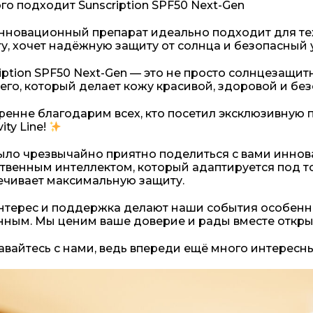
го подходит Sunscription SPF50 Next-Gen
инновационный препарат идеально подходит для тех
у, хочет надёжную защиту от солнца и безопасный 
iption SPF50 Next-Gen — это не просто солнцезащи
го, который делает кожу красивой, здоровой и без
ренне благодарим всех, кто посетил эксклюзивную
ity Line!
ыло чрезвычайно приятно поделиться с вами иннова
ственным интеллектом, который адаптируется под т
ечивает максимальную защиту.
нтерес и поддержка делают наши события особенны
нным. Мы ценим ваше доверие и рады вместе открыв
вайтесь с нами, ведь впереди ещё много интересн