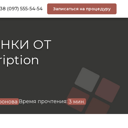
38 (097) 555-54-54
Записаться на процедуру
НКИ ОТ
iption
Время прочтения:
фонова
3 мин.