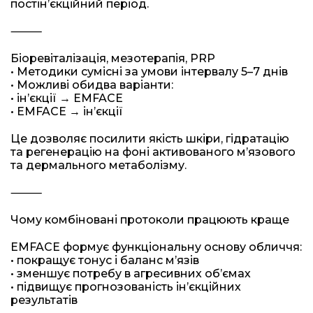
постінʼєкційний період.
⸻
Біоревіталізація, мезотерапія, PRP
• Методики сумісні за умови інтервалу 5–7 днів
• Можливі обидва варіанти:
• інʼєкції → EMFACE
• EMFACE → інʼєкції
Це дозволяє посилити якість шкіри, гідратацію
та регенерацію на фоні активованого мʼязового
та дермального метаболізму.
⸻
Чому комбіновані протоколи працюють краще
EMFACE формує функціональну основу обличчя:
• покращує тонус і баланс мʼязів
• зменшує потребу в агресивних обʼємах
• підвищує прогнозованість інʼєкційних
результатів