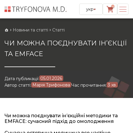
0
укр
Новини та статті
Статті
ЧИ МОЖНА ПОЄДНУВАТИ ІН’ЄКЦІЇ
ТА EMFACE
05.01.2026
Дата публикації:
Марія Трифонова
3 хв.
Автор статті:
Час прочитання:
Чи можна поєднувати інʼєкційні методики та
EMFACE: сучасний підхід до омолодження
Сучасна естетична медицина все частіше