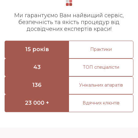
Ми гарантуємо Вам найвищий сервіс,
безпечність та якість процедур від
досвідчених експертів краси!
15 років
Практики
43
ТОП спеціалісти
136
Унікальних апаратів
23 000 +
Вдячних клієнтів