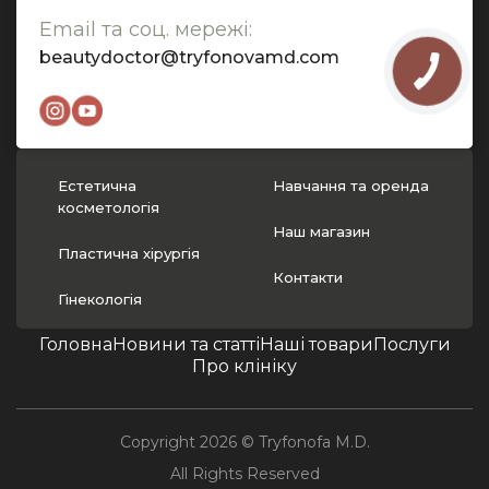
Email та соц. мережі:
beautydoctor@tryfonovamd.com
Естетична
Навчання та оренда
косметологія
Наш магазин
Пластична хірургія
Контакти
Гінекологія
Головна
Новини та статті
Наші товари
Послуги
Про клініку
Copyright 2026 © Tryfonofa M.D.
All Rights Reserved