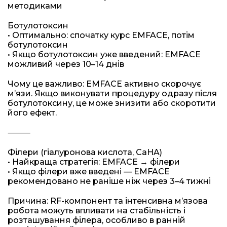
методиками
Ботулотоксин
• Оптимально: спочатку курс EMFACE, потім
ботулотоксин
• Якщо ботулотоксин уже введений: EMFACE
можливий через 10–14 днів
Чому це важливо: EMFACE активно скорочує
мʼязи. Якщо виконувати процедуру одразу після
ботулотоксину, це може знизити або скоротити
його ефект.
⸻
Філери (гіалуронова кислота, CaHA)
• Найкраща стратегія: EMFACE → філери
• Якщо філери вже введені — EMFACE
рекомендовано не раніше ніж через 3–4 тижні
Причина: RF-компонент та інтенсивна мʼязова
робота можуть впливати на стабільність і
розташування філера, особливо в ранній