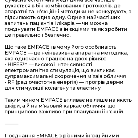
рухається в бік комбінованих протоколів, де
апаратні та інʼєкційні методики не конкурують, а
підсилюють одна одну. Одне з найчастіших
запитань пацієнтів і лікарів — чи можна
поєднувати EMFACE з інʼєкціями та як зробити
це правильно і безпечно.
Що таке EMFACE і в чому його особливість
EMFACE — це неінвазивна апаратна методика,
яка одночасно працює на двох рівнях:
• HIFES™ — високої інтенсивності
електромагнітна стимуляція, що викликає
супрамаксимальні скорочення м’язів обличчя
• RF (радіочастотна енергія) — прогрів дерми
для стимуляції колагену та еластину
Таким чином EMFACE впливає не лише на якість
шкіри, а й на м’язовий каркас обличчя, що
принципово важливо при плануванні інʼєкцій.
⸻
Поєднання EMFACE з різними інʼєкційними