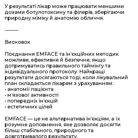
У результаті лікар може працювати меншими
дозами ботулотоксину та філерів, зберігаючи
природну міміку й анатомію обличчя.
⸻
Висновок
Поєднання EMFACE та інʼєкційних методик
можливе, ефективне й безпечне, якщо
дотримуватись правильного таймінгу та
індивідуального протоколу. Найкращі
результати досягаються тоді, коли лікувальний
план складається лікарем з урахуванням:
• анатомії пацієнта
• мʼязової активності
• попередніх інʼєкцій
• естетичних цілей
EMFACE — це не альтернатива інʼєкціям, а їх
розумне доповнення, яке дозволяє досягти
більш стабільного, природного та
довготривалого результату.