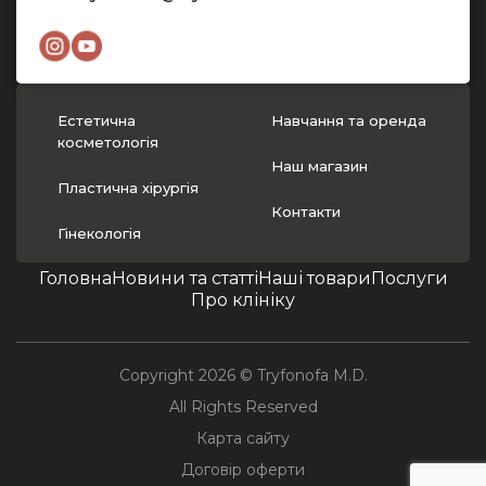
Естетична
Навчання та оренда
косметологія
Наш магазин
Пластична хірургія
Контакти
Гінекологія
Головна
Новини та статті
Наші товари
Послуги
Про клініку
Copyright 2026 © Tryfonofa M.D.
All Rights Reserved
Карта сайту
Договір оферти