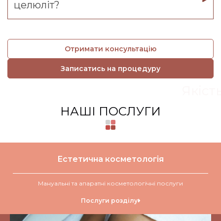
целюліт?
Отримати консультацію
Записатись на процедуру
Якіст
НАШІ ПОСЛУГИ
Естетична косметологія
Мануальні та апаратні косметологічні послуги
Послуги розділу