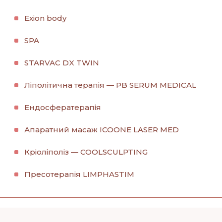
Еxion body
SPA
STARVAC DX TWIN
Ліполітична терапія — PB SERUM MEDICAL
Ендосфератерапія
Апаратний масаж ICOONE LASER MED
Кріоліполіз — COOLSCULPTING
Пресотерапія LIMPHASTІM