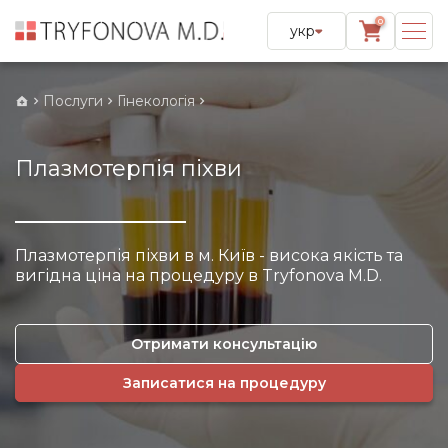
0
укр
Послуги
Гінекологія
Плазмотерпія піхви
Плазмотерпія піхви в м. Київ - висока якість та
вигідна ціна на процедуру в Tryfonova M.D.
Отримати консультацію
Записатися на процедуру