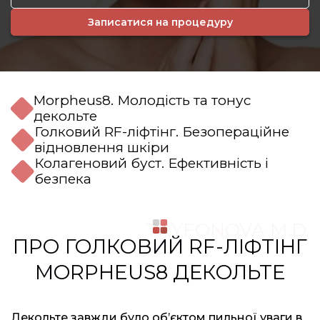
Записатися на процедуру
Morpheus8. Молодість та тонус
декольте
Голковий RF-ліфтінг. Безопераційне
відновлення шкіри
Колагеновий буст. Ефективність і
безпека
TRYFONOVA M.D.
ПРО ГОЛКОВИЙ RF-ЛІФТІНГ
MORPHEUS8 ДЕКОЛЬТЕ
Декольте завжди було об’єктом пильної уваги в