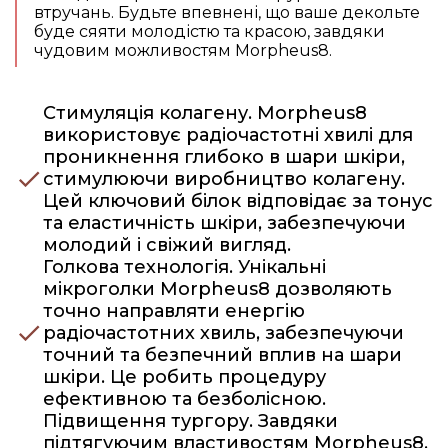
втручань. Будьте впевнені, що ваше декольте
буде сяяти молодістю та красою, завдяки
чудовим можливостям Morpheus8.
Стимуляція колагену. Morpheus8
використовує радіочастотні хвилі для
проникнення глибоко в шари шкіри,
стимулюючи виробництво колагену.
Цей ключовий білок відповідає за тонус
та еластичність шкіри, забезпечуючи
молодий і свіжий вигляд.
Голкова технологія. Унікальні
мікроголки Morpheus8 дозволяють
точно направляти енергію
радіочастотних хвиль, забезпечуючи
точний та безпечний вплив на шари
шкіри. Це робить процедуру
ефективною та безболісною.
Підвищення тургору. Завдяки
підтягуючим властивостям Morpheus8,