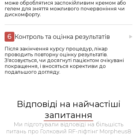
може оброблятися заспокійливим кремом або
гелем для зняття можливого почервоніння чи
дискомфорту.
Контроль та оцінка результатів
Після закінчення курсу процедур, лікар
проводить повторну оцінку результатів.
З'ясовується, чи досягнуті пацієнтом очікувані
покращення, і вносяться корективи до
подальшого догляду.
Відповіді на найчастіші
запитання
Ми підготували відповіді на більшість
питань про Голковий RF-ліфтінг Morpheus8