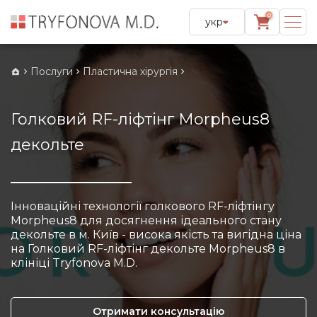
0
укр
Послуги
Пластична хірургія
Голковий RF-ліфтінг Morpheus8
декольте
Інноваційні технології голкового RF-ліфтінгу
Morpheus8 для досягнення ідеального стану
декольте в м. Київ - висока якість та вигідна ціна
на Голковий RF-ліфтінг декольте Morpheus8 в
клініці Tryfonova M.D.
Отримати консультацію