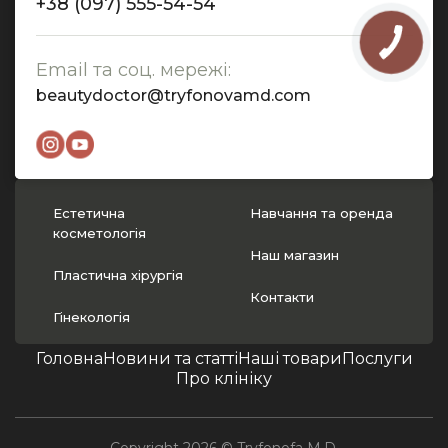
+38 (097) 555-54-54
Email та соц. мережі:
beautydoctor@tryfonovamd.com
Естетична
Навчання та оренда
косметологія
Наш магазин
Пластична хірургія
Контакти
Гінекологія
Головна
Новини та статті
Наші товари
Послуги
Про клініку
Copyright 2026 © Tryfonofa M.D.