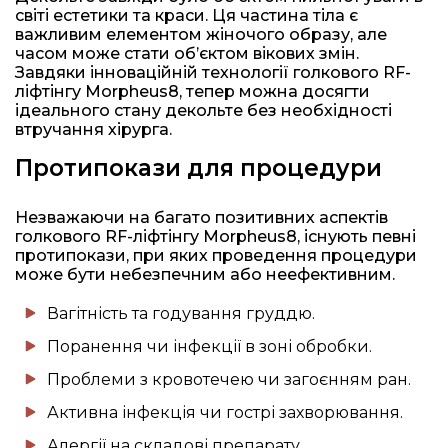
світі естетики та краси. Ця частина тіла є
важливим елементом жіночого образу, але
часом може стати об’єктом вікових змін.
Завдяки інноваційній технології голкового RF-
ліфтінгу Morpheus8, тепер можна досягти
ідеального стану декольте без необхідності
втручання хірурга.
Протипокази для процедури
Незважаючи на багато позитивних аспектів
голкового RF-ліфтінгу Morpheus8, існують певні
протипокази, при яких проведення процедури
може бути небезпечним або неефективним.
Вагітність та годування груддю.
Поранення чи інфекції в зоні обробки.
Проблеми з кровотечею чи загоєнням ран.
Активна інфекція чи гострі захворювання.
Алергії на складові препарату.