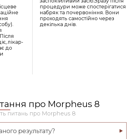
заспокійливий засіб.Зразу після
ісцеве
процедури може спостерігатися
каційне
набряк та почервоніння. Вони
ння
проходять самостійно через
обу).
декілька днів.
я
 Після
іє, лікар-
ає до
ни
итання про Morpheus 8
сть питань про Morpheus 8
ного результату?