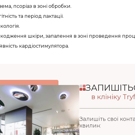
зема, псоріаз в зоні обробки.
ітність та період лактації.
кологія.
кодження шкіри, запалення в зоні проведення про
явність кардіостимулятора.
ЗАПИШІТЬ
в клініку Tr
Залишіть свої конт
хвилин: