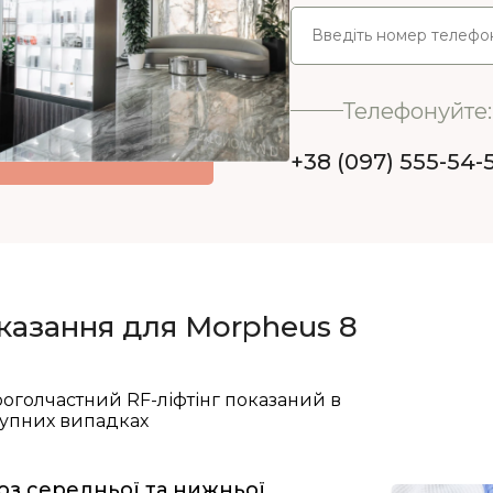
Телефонуйте:
+38 (097) 555-54-
казання для Morpheus 8
оголчастний RF-ліфтінг показаний в
тупних випадках
оз середньої та нижньої