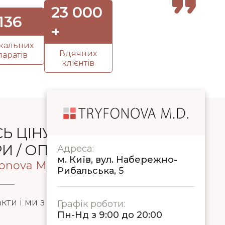
23 000
136
+
ікальних
Вдячних
паратів
клієнтів
Ь ЦІНУ БАЖАНОЇ
 / ОПЕРАЦІЇ
Адреса:
м. Київ, вул. Набережно-
fonova M.D.
Рибальська, 5
акти і ми з Вами зв'яжемося протягом 5
Графік роботи:
Пн-Нд з 9:00 до 20:00