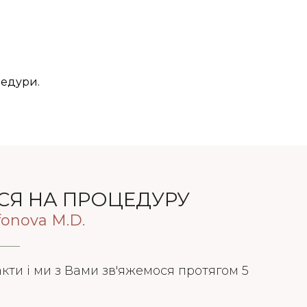
цедури.
СЯ НА ПРОЦЕДУРУ
yfonova M.D.
акти і ми з Вами зв'яжемося протягом 5