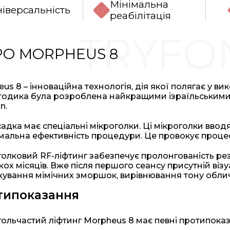
Мінімальна
ніверсальність
реабілітація
TRYFO
РО MORPHEUS 8
us 8 – інноваційна технологія, дія якої полягає у ви
тодика була розроблена найкращими ізраїльськими
n.
адка має спеціальні мікроголки. Ці мікроголки вводя
альна ефективність процедури. Це провокує процес
олковий RF-ліфтинг забезпечує пролонгованість резу
кох місяців. Вже після першого сеансу присутній віз
жування мімічних зморшок, вирівнювання тону обли
типоказання
ольчастий ліфтинг Morpheus 8 має певні протипоказ