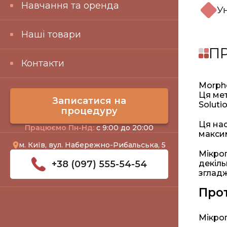
Навчання та оренда
У
Наші товари
П
Контакти
Morphe
Ця ме
Записатися на
Solutio
процедуру
Ця нас
Працюємо Пн-Нд:
с 9:00 до 20:00
максим
м. Київ, вул. Набережно-Рибальська, 5
Мікрог
+38 (097) 555-54-54
декіль
зглад
Про
Мікрог