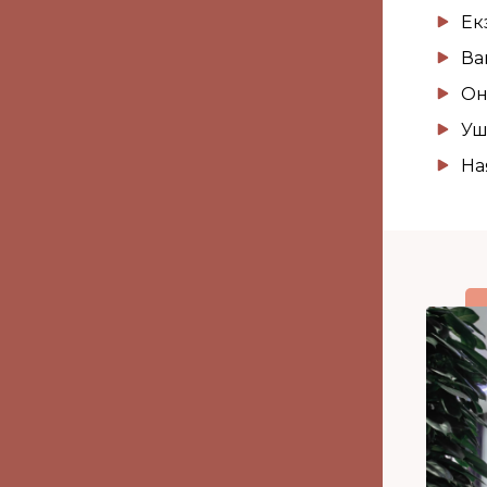
Ек
Ваг
Он
Уш
На