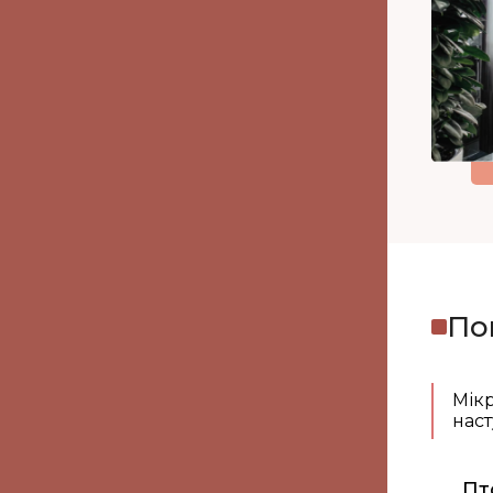
По
Мікр
нас
Пт