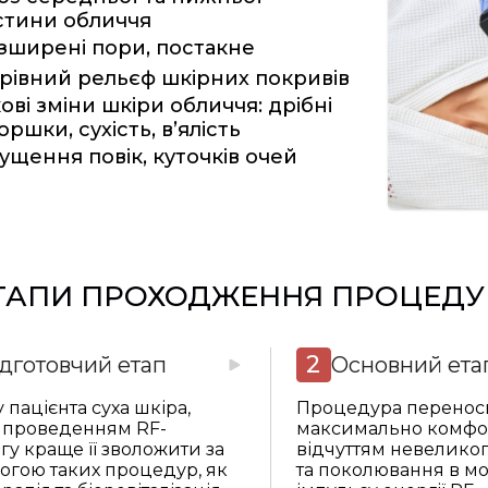
стини обличчя
зширені пори, постакне
рівний рельєф шкірних покривів
кові зміни шкіри обличчя: дрібні
оршки, сухість, в’ялість
ущення повік, куточків очей
ТАПИ ПРОХОДЖЕННЯ ПРОЦЕДУ
дготовчий етап
Основний ета
 пацієнта суха шкіра,
Процедура перенос
 проведенням RF-
максимально комфор
гу краще її зволожити за
відчуттям невеликог
огою таких процедур, як
та поколювання в м