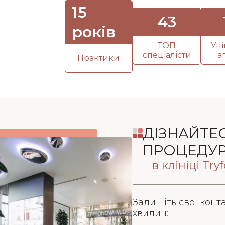
15
43
років
ТОП
Ун
спеціалісти
а
Практики
ДІЗНАЙТЕС
ПРОЦЕДУРИ
в клініці Try
Залишіть свої конт
хвилин: