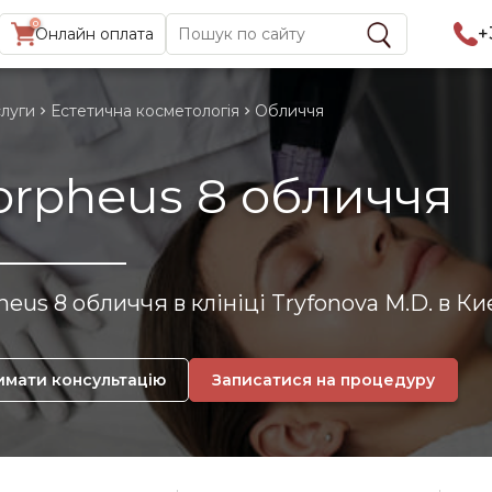
0
Найти:
+
Онлайн оплата
луги
Естетична косметологія
Обличчя
rpheus 8 обличчя
eus 8 обличчя в клініці Tryfonova M.D. в Киє
имати консультацію
Записатися на процедуру