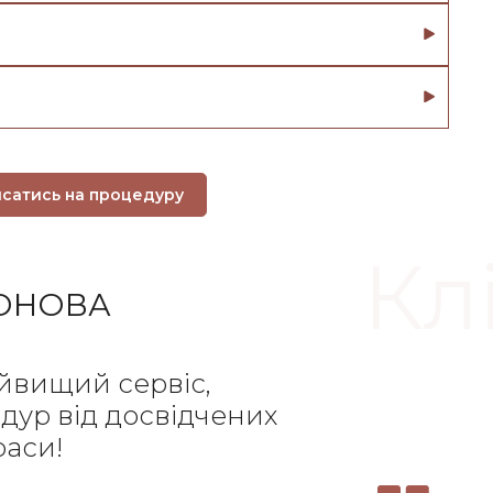
исатись на процедуру
Кл
ФОНОВА
йвищий сервіс,
едур від досвідчених
раси!