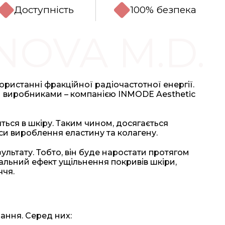
Доступність
100% безпека
NOVA M.D.
користанні фракційної радіочастотної енергії.
 виробниками – компанією INMODE Aesthetic
ться в шкіру. Таким чином, досягається
и вироблення еластину та колагену.
льтату. Тобто, він буде наростати протягом
уальний ефект ущільнення покривів шкіри,
ччя.
ання. Серед них: