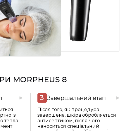
РИ MORPHEUS 8
п
Завершальний етап
иться
Після того, як процедура
тно, з
завершена, шкіра обробляється
о тепла
антисептиком, після чого
омент
наноситься спеціальний