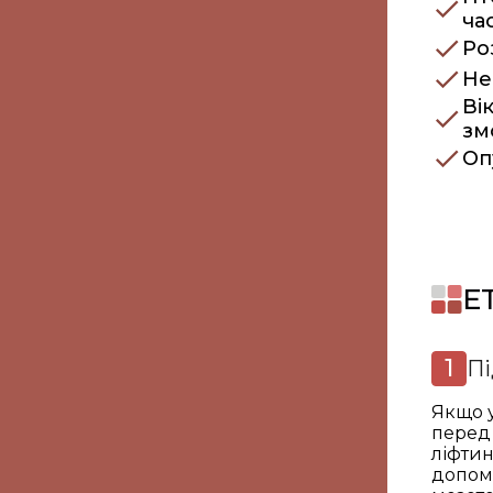
ча
Ро
Не
Ві
зм
Оп
Е
Пі
Якщо у
перед
ліфтин
допом