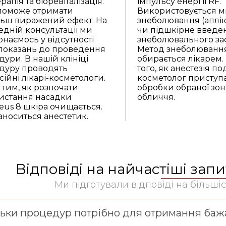
рапія та біоревіталізація.
імпульсу енергії RF.
поможе отримати
Використовується м
льш виражений ефект. На
знеболювання (аплі
дній консультації ми
чи підшкірне введе
наємось у відсутності
знеболювального зас
показань до проведення
Метод знеболюванн
ури. В нашій клініці
обирається лікарем.
дуру проводять
того, як анестезія под
ійні лікарі-косметологи.
косметолог приступ
тим, як розпочати
обробки обраної зо
истання насадки
обличчя.
us 8 шкіра очищається.
аноситься анестетик.
Відповіді на найчастіші зап
Ми підготували відповіді на більші
льки процедур потрібно для отримання бажа