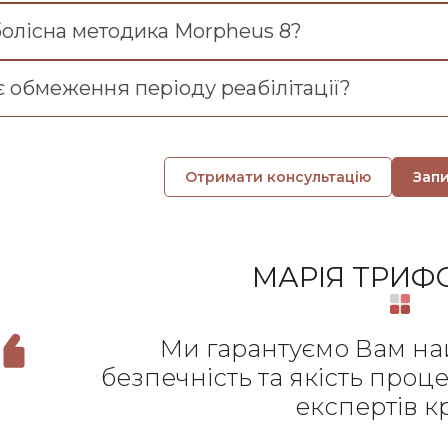
болісна методика Morpheus 8?
є обмеження періоду реабілітації?
Отримати консультацію
Зап
МАРІЯ ТРИ
Ми гарантуємо Вам на
безпечність та якість проц
експертів к