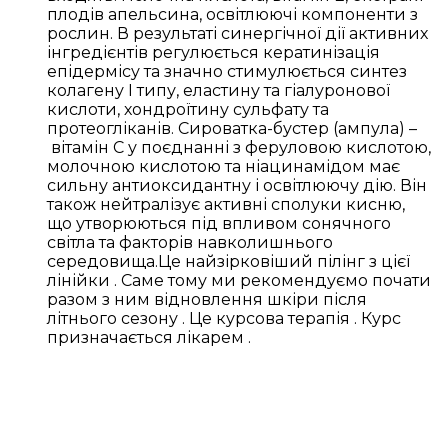
плодів апельсина, освітлюючі компоненти з
рослин. В результаті синергічної дії активних
інгредієнтів регулюється кератинізація
епідермісу та значно стимулюється синтез
колагену І типу, еластину та гіалуронової
кислоти, хондроїтину сульфату та
протеогліканів. Сироватка-бустер (ампула) –
вітамін С у поєднанні з феруловою кислотою,
молочною кислотою та ніацинамідом має
сильну антиоксидантну і освітлюючу дію. Він
також нейтралізує активні сполуки кисню,
що утворюються під впливом сонячного
світла та факторів навколишнього
середовища.Це найзірковіший пілінг з цієї
лінійки . Саме тому ми рекомендуємо почати
разом з ним відновлення шкіри після
літнього сезону . Це курсова терапія . Курс
призначається лікарем .