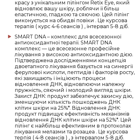
красу з унікальним пілінгом Retix Eye, який
відновлює вашу шкіру, роблячи її більш
еластичною, гладкою та сяючою. Цей пілінг
виконується на обидві повіки . Це курсова
терапія ( курс 4-6 сеансів ) , інтервал 5-8 діб.
SMART DNA – комплекс для всесезонної
антиоксидантної терапії. SMART DNA
комплекс — це всесезонне професійне
лікування з високою антиоксидантною дією.
Підтверджена дослідженнями концепція
двоетапного лікування базується на синергії
ферулової кислоти, пептидів і факторів росту,
які захищають і ініціюють процеси
відновлення ДНК, відновлюючи належну
пружність, сяючий і молодий вигляд шкіри.
Захист ДНК: продукт забезпечує захисну дію,
зменшуючи кількість пошкоджень ДНК
клітин шкіри на 25%*. Відновлення ДНК:
продукт підвищує ефективність механізмів
відновлення ДНК клітин шкіри на 52%*. Цей
пілінг є найбільш ефективним в протоколах
лікування мелазми та розацеа . Це курсова
терпія ( 4-8 сеансів ) , з інтервалом 5-8 діб.