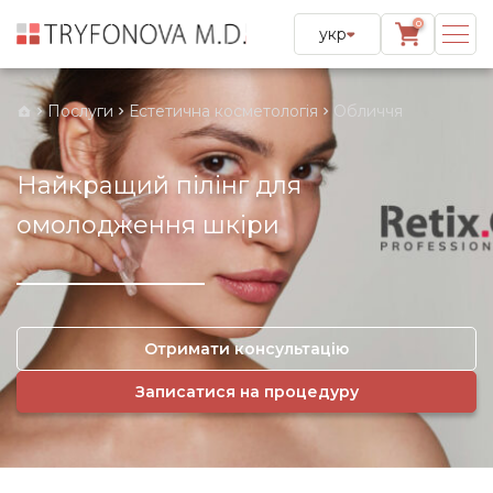
0
укр
Послуги
Естетична косметологія
Обличчя
Найкращий пілінг для
омолодження шкіри
Отримати консультацію
Записатися на процедуру