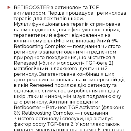
RETIBOOSTER з ретинолом та TGF
активатором. Перша процедура і ретинолова
терапія для всіх типів шкіри.
Мультифункціональна терапія спрямована
на омолодження для ефекту«нової шкіри»,
терапевтичний ефект і відновлення на
клітинному рівні.Містить інноваційний 6%
Retiboosting Complex — поєднання чистого
ретинолу із запатентованим інгредієнтом
природного походження, що міститься в
Reneseed («білки молодості» TGF-бета 2),
метаболічний шлях якого ідентичний
ретинолу. Запатентована комбінація цих
двох речовин заснована на їх синергічній дії,
в якій Reneseed посилює дію ретинолу та
одночасно стимулює вироблення ліпідів у
шкірі, таким чином, мінімізує подразнюючу
дію ретинолу. Активні інгредієнти
Retibooster – Ретинол TGF Activator (флакон):
6% Retiboosting Complex — поєднання
чистого ретинолу і сполуки, що активує
фактор росту TGF-бета 2. У комплекс також
входять: молочна кислота, вітамін Е, екстракт