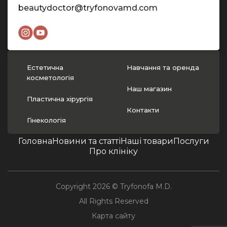
beautydoctor@tryfonovamd.com
Естетична
Навчання та оренда
косметологія
Наш магазин
Пластична хірургія
Контакти
Гінекологія
Головна
Новини та статті
Наші товари
Послуги
Про клініку
Copyright 2026 © Tryfonofa M.D.
All Rights Reserved
Карта сайту