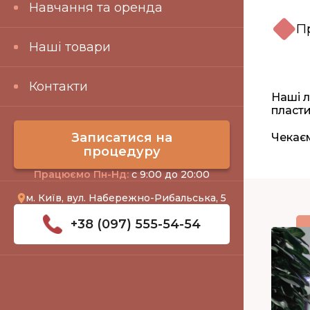
Навчання та оренда
П
Наші товари
Контакти
Наші л
пласти
Записатися на
Чекаєм
процедуру
Працюємо Пн-Нд:
с 9:00 до 20:00
м. Київ, вул. Набережно-Рибальська, 5
+38 (097) 555-54-54