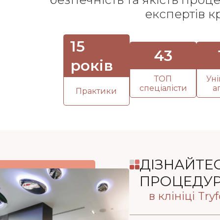
експертів к
15
43
років
ТОП
Ун
спеціалісти
а
Практики
ДІЗНАЙТЕС
ПРОЦЕДУРИ
в клініці Try