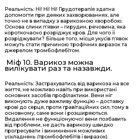
Реальність: Ні! Ні! Ні! Гірудотерапія здатна
допомогти при деяких захворюваннях, але
точно не в випадку з варикозною хворобою.
Основа слини п’явки – гирудин, речовина, яка
короткочасно розріджує кров. Для чого іі
розріджувати? Більше того, місця укусів п’явок
можуть стати причиною трофічних виразок та
джерелом тромбофлебітом.
Міф 10. Варикоз можна
вилікувати раз та назавжди.
Реальність: Застрахуватись від варикоза на все
життя, не можливо навіть при використані
основних засобів профілактики. Вени ніг
виконують дуже важливу функцію – доставку
крові до серця, проти гравітаційних сил, тому в
основному, саме вони і розширяються.
Видалення не функціонуючої вени позбавить
від проблеми, не дасть варикозу швидко
прогресувати і виникнення можливих
ускладнень (тромбофлебітів і виразок).