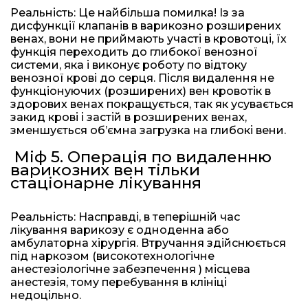
Реальність: Це найбільша помилка! Із за
дисфункції клапанів в варикозно розширених
венах, вони не приймають участі в кровотоці, їх
функція переходить до глибокої венозної
системи, яка і виконує роботу по відтоку
венозної крові до серця. Після видалення не
функціонуючих (розширених) вен кровотік в
здорових венах покращується, так як усувається
закид крові і застій в розширених венах,
зменшується об’ємна загрузка на глибокі вени.
Міф 5. Операція по видаленню
варикозних вен тільки
стаціонарне лікування
Реальність: Насправді, в теперішній час
лікування варикозу є одноденна або
амбулаторна хірургія. Втручання здійснюється
під наркозом (високотехнологічне
анестезіологічне забезпечення ) місцева
анестезія, тому перебування в клініці
недоцільно.