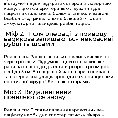
інструментів для відкритих операцій, лазерною
коагуляцію і склеро терапією лікування для
пацієнтів стало менш болюче та інколи взагалі
безболісне, тривалістю не більше 2-х годин,
амбулаторно і швидкою реабілітацією.
Міф 2. Після операції з приводу
варикоза залишаються некрасиві
рубці та шрами.
Реальність: Раніше вени видалялись виключно
через розрізи. Підсумок – довго незаживаючі
рани на нозі та до двадцяти розрізів розміром
від 1 до 5 см. В теперішній час відкриті операції
та лазерна коагуляція проводиться принципами
естетичної хірургії, без швів та шрамів.
Міф 3. Видалені вени
появляються знову.
Реальність: Після видалення варикозних вен
пацієнту необхідно спостерігатись у лікаря –