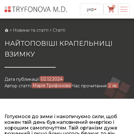
0
укр
Новини та статті
Статті
НАЙТОПОВІШІ КРАПЕЛЬНИЦІ
ВЗИМКУ
02.12.2024
Дата публикації:
Марія Трифонова
2 хв.
Автор статті:
Час прочитання:
Готуємося до зими і накопичуємо сили, щоб
кожен твій день був наповнений енергією і
хорошим самопочуттям. Твій організм дуже
розумний і якщо йому чогось бракує, то він