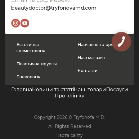
Email та соц. мережі:
beautydoctor@tryfonovamd.com
Естетична
Навчання та оренда
косметологія
Наш магазин
Пластична хірургія
Контакти
Гінекологія
Головна
Новини та статті
Наші товари
Послуги
Про клініку
Copyright 2026 © Tryfonofa M.D.
All Rights Reserved
Карта сайту