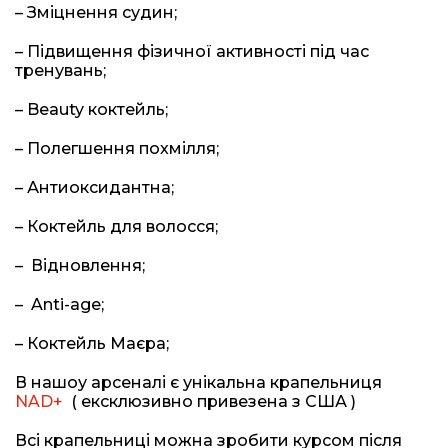
– Зміцнення судин;
– Підвищення фізичної активності під час
тренувань;
–
Beauty коктейль;
– Полегшення похмілля;
– Антиоксидантна;
– Коктейль для волосся;
–
Відновлення;
–
Anti-age;
– Коктейль Маєра;
В нашоу арсеналі є унікальна крапельниця
NAD+
( ексклюзивно привезена з США )
Всі крапельниці можна зробити курсом після