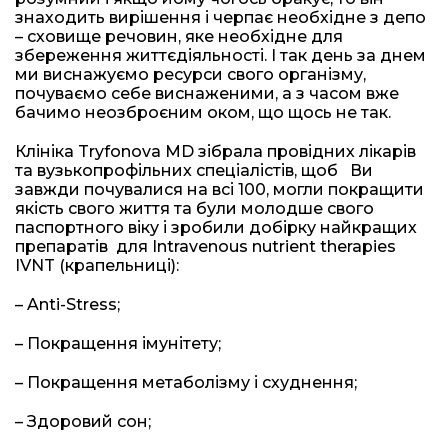
знаходить вирішення і черпає необхідне з депо
– сховище речовин, яке необхідне для
збереження життєдіяльності. І так день за днем
ми виснажуємо ресурси свого організму,
почуваємо себе виснаженими, а з часом вже
бачимо неозброєним оком, що щось не так.
Клініка Tryfonova MD зібрала провідних лікарів
та вузькопрофільних спеціалістів, щоб
Ви
завжди почувалися на всі 100, могли покращити
якість свого життя та були молодше свого
паспортного віку і зробили добірку найкращих
препаратів
для Intravenous nutrient therapies
IVNT (крапельниці):
– Anti-Stress;
– Покращення імунітету;
– Покращення метаболізму і схуднення;
– Здоровий сон;