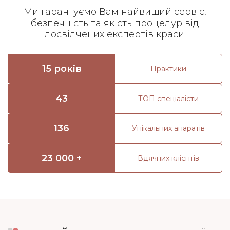
Ми гарантуємо Вам найвищий сервіс,
безпечність та якість процедур від
досвідчених експертів краси!
15 років
Практики
43
ТОП спеціалісти
136
Унікальних апаратів
23 000 +
Вдячних клієнтів