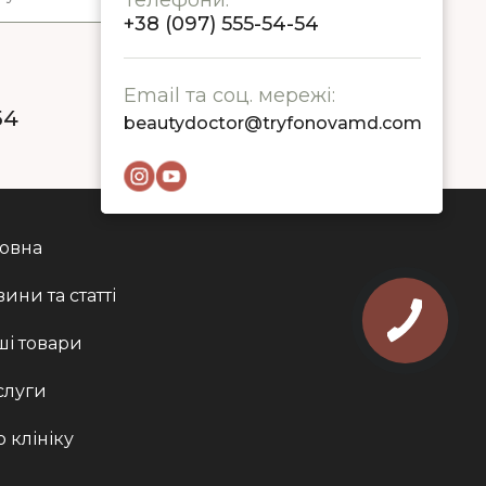
Телефони:
+38 (097) 555-54-54
Email та соц. мережі:
54
beautydoctor@tryfonovamd.com
ловна
ини та статті
ші товари
слуги
 клініку