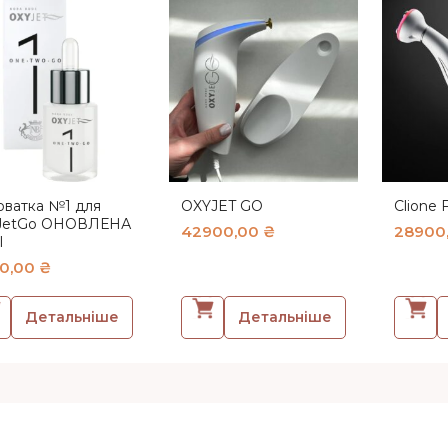
оватка №1 для
OXYJET GO
Clione F
JetGo ОНОВЛЕНА
42900,00
₴
28900
l
0,00
₴
Детальніше
Детальніше