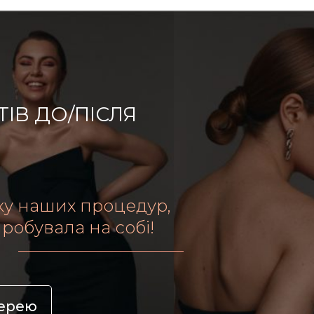
ТІВ ДО/ПІСЛЯ
еку наших процедур,
пробувала на собі!
лерею