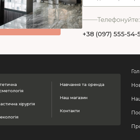
Телефонуйте:
+38 (097) 555-54-
Го
тетична
Навчання та оренда
Нов
сметологія
Наш магазин
На
астична хірургія
Контакти
По
некологія
Про