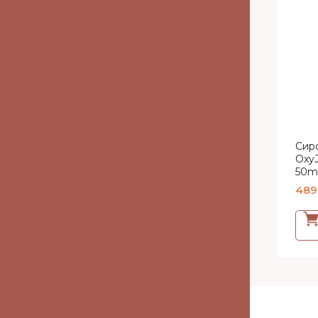
Сир
Oxy
50m
489