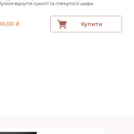
утися відчуття сухості та стягнутості шкіри.
00,00
₴
Купити