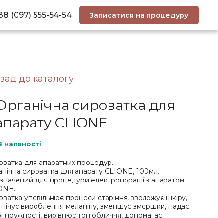
38 (097) 555-54-54
Записатися на процедуру
зад до каталогу
Органічна сироватка для
апарату CLIONE
В наявності
оватка для апаратних процедур.
анічна сироватка для апарату CLIONE, 100мл.
значений для процедури електропорації з апаратом
ONE.
оватка уповільнює процеси старіння, зволожує шкіру,
гнічує вироблення меланіну, зменшує зморшки, надає
рі пружності, вирівнює тон обличчя, допомагає