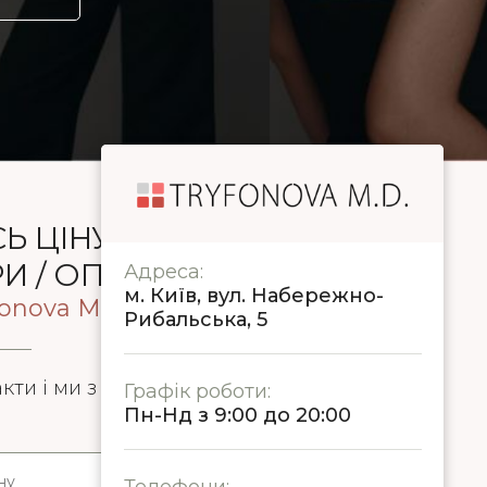
Ь ЦІНУ БАЖАНОЇ
 / ОПЕРАЦІЇ
Адреса:
м. Київ, вул. Набережно-
fonova M.D.
Рибальська, 5
акти і ми з Вами зв'яжемося протягом 5
Графік роботи:
Пн-Нд з 9:00 до 20:00