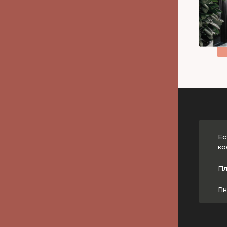
Ес
ко
Пл
Гі