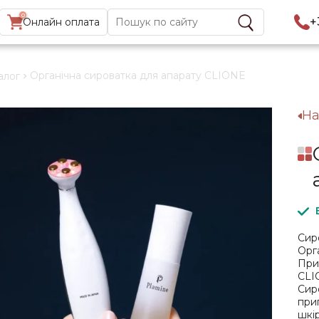
0
Найти:
+
Онлайн оплата
Органічна сироватка для апарату CLIONE
алог
На
Сир
Орг
При
CLI
Сир
при
шкі