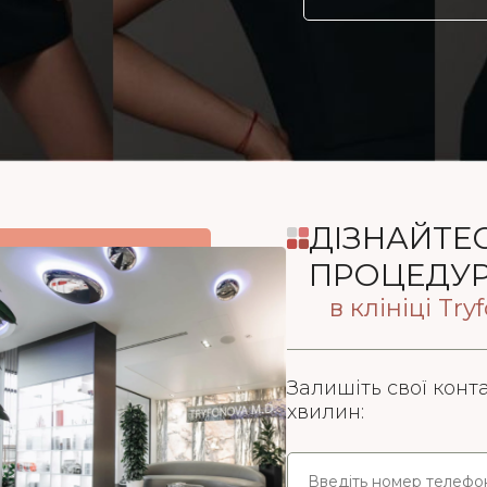
ДІЗНАЙТЕС
ПРОЦЕДУРИ
в клініці Try
Залишіть свої конт
хвилин: