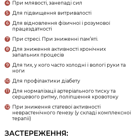
При млявості, занепаді сил
Для підвищення витривалості
Для відновлення фізичної і розумової
працездатності
При стресі. При зниженні пам’яті.
Для зниження активності хронічних
запальних процесів
Для тих, у кого часто холодні і вологі руки та
ноги
Для профілактики діабету
Для нормалізації артеріального тиску та
серцевого ритму, поліпшення кровотоку
При зниження статевої активності
неврастенічного ґенезу (у складі комплексної
терапії)
ЗАСТЕРЕЖЕННЯ: