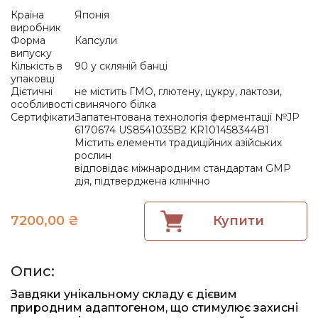
Країна
Японія
виробник
Форма
Капсули
випуску
Кількість в
90 у скляній банці
упаковці
Дієтичні
не містить ГМО, глютену, цукру, лактози,
особливості
свинячого білка
Сертифікати
Запатентована технологія ферментації №JP
6170674 US8541035B2 KR101458344B1
Містить елементи традиційних азійських
рослин
відповідає міжнародним стандартам GMP
дія, підтверджена клінічно
7200,00
₴
Купити
Опис:
Завдяки унікальному складу є дієвим
природним адаптогеном, що стимулює захисні