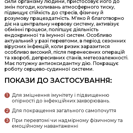
сили організму людини, пристосовує його до
змін погоди, коливань атмосферного тиску,
підвищує стійкість до стресів, фізичну й
розумову працездатність. М’яко й благотворно
діє на центральну нервову систему, активізує
обмінні процеси, поліпшує діяльність
ендокринної та імунної систем. Особливо
актуальний у разі перевтоми, в період сезонних
вірусних інфекцій, коли ризик заразитися
особливо високий, після перенесених операцій
та хвороб, депресивних станів, метеозалежності.
Має потужну антиоксидантну дію. Покращує
роботу серцево-судинної системи.
ПОКАЗИ ДО ЗАСТОСУВАННЯ:
Для зміцнення імунітету і підвищенню
опірності до інфекційних захворювань.
Для покращення загального самопочуття
При перевтомі чи надмірному фізичному та
емоційному навантаженні