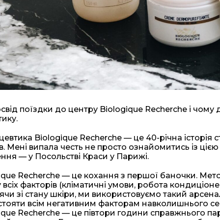
свід поїздки до центру Biologique Recherche і чому 
ику.
евтика Biologique Recherche — це 40-річна історія
в. Мені випала честь не просто ознайомитись із цією
ння — у Посольстві Краси у Парижі.
ique Recherche — це кохання з першої баночки. Мето
 всіх факторів (кліматичні умови, робота кондиціоне
чи зі стану шкіри, ми використовуємо такий арсен
тояти всім негативним факторам навколишнього сер
ique Recherche — це півтори години справжнього па