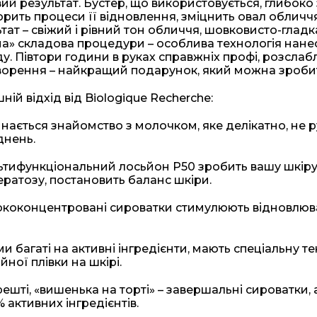
ий результат. Бустер, що використовується, глибоко 
рить процеси її відновлення, зміцнить овал обличч
тат – свіжий і рівний тон обличчя, шовковисто-гладк
а» складова процедури – особлива технологія нане
у. Півтори години в руках справжніх профі, розсла
орення – найкращий подарунок, який можна зробити
ій відхід від Biologique Recherche:
инається знайомство з молочком, яке делікатно, не 
днень.
льтифункціональний лосьйон Р50 зробить вашу шкір
ератозу, постановить баланс шкіри.
ококонцентровані сироватки стимулюють відновлювал
ми багаті на активні інгредієнти, мають спеціальну 
йної плівки на шкірі.
нарешті, «вишенька на торті» – завершальні сироватки,
 активних інгредієнтів.