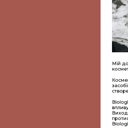
Мій до
космет
Космец
засобі
створе
Biolog
впливу
Виходя
протис
Biolog