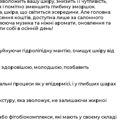
зволожить вашу шкіру, знизить її чутливість,
я і помітно зменшить глибину зморшок.
а, шкіра, що світиться зсередини. Але головна
сення коштів, доступна лише за салонного
блююча музика та ніжні аромати, оновлення та
 собі в осінній день!
руйнуючи гідроліпідну мантію, очищує шкіру від
у здоровішою, молодшою, позбавить
ьні процеси як у епідермісі, і у глибших шарах
текстуру, яка зволожує, не залишаючи жирної
 або фітобіокомплекси, які мають у своєму складі