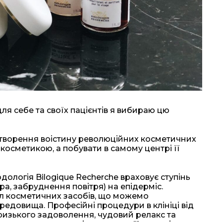
для себе та своїх пацієнтів я вибираю цю
 створення воістину революційних косметичних
 косметикою, а побувати в самому центрі її
дологія Bilogique Recherche враховує ступінь
ра, забруднення повітря) на епідерміс.
ал косметичних засобів, що можемо
едовища. Професійні процедури в клініці від
ризького задоволення, чудовий релакс та