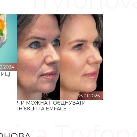
Tryfonov
12.2024
НИЦІ
05.01.2026
ЧИ МОЖНА ПОЄДНУВАТИ
ІН’ЄКЦІЇ ТА EMFACE
ніка Tryfon
ФОНОВА