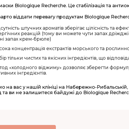
і маски Biologique Recherche. Це стабілізація та ант
арто віддати перевагу продуктам Biologique Recherc
дсутність штучних ароматів зберігає цілісність та еф
ергічних реакцій (тому ви можете чути запах дріжджів
ні запах крем-брюле)
сока концентрація екстрактів морського та рослин
бір тільки чистих та якісних інгредієнтів, що відпо
тод «холодного віджиму» дозволяє зберегти формулу
тивних інгредієнтів.
о на вас у нашій клініці на Набережно-Рибальській
 та ви не залишитеся байдужі до Biologique Recherc