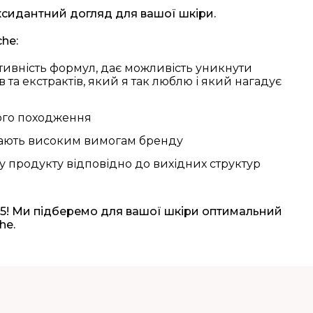
иоксидантний догляд для вашої шкіри.
he:
ективність формул, дає можливість уникнути
 та екстрактів, який я так люблю і який нагадує
ного походження
відають високим вимогам бренду
 продукту відповідно до вихідних структур
, 5! Ми підберемо для вашої шкіри оптимальний
he.