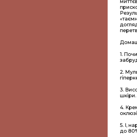
миттєв
приско
Резуль
«таємн
догляд
перетв
Домашн
1. Поч
забру
2. Му
гіперк
3. Вис
шкіри.
4. Кре
оклюзі
5. І, 
до 80%