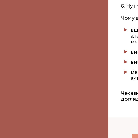
6. Ну 
Чому в
ві
ал
ме
ви
ви
ме
ак
Чекаєм
догляд