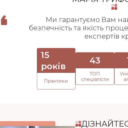
Ми гарантуємо Вам на
безпечність та якість проц
експертів к
15
43
років
ТОП
Ун
спеціалісти
а
Практики
ДІЗНАЙТЕС