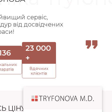
йвищий сервіс,
едур від досвідчених
раси!
23 000
136
+
ікальних
Вдячних
паратів
клієнтів
Ь ЦІНУ БАЖАНОЇ