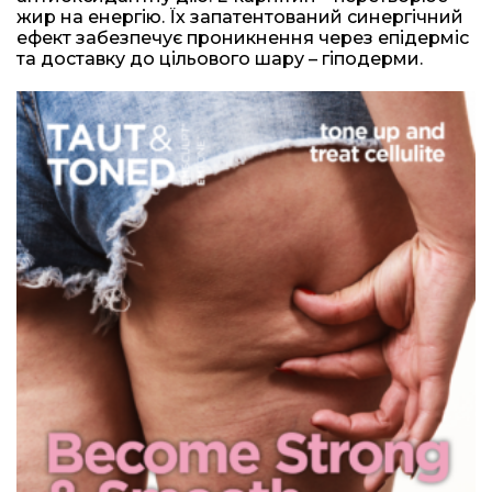
жир на енергію. Їх запатентований синергічний
ефект забезпечує проникнення через епідерміс
та доставку до цільового шару – гіподерми.