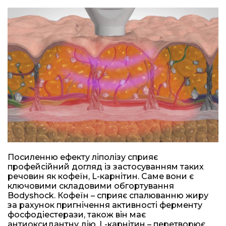
Посиленню ефекту ліполізу сприяє
профейсійний догляд із застосуванням таких
речовин як кофеїн, L-карнітин. Саме вони є
ключовими складовими обгортування
Bodyshock. Кофеїн – сприяє спалюванню жиру
за рахунок пригнічення активності ферменту
фосфодіестерази, також він має
антиоксидантну дію. L-карнітин – перетворює