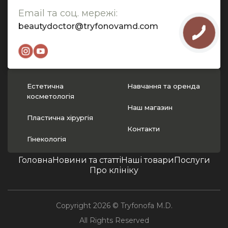
Email та соц. мережі:
beautydoctor@tryfonovamd.com
Естетична
Навчання та оренда
косметологія
Наш магазин
Пластична хірургія
Контакти
Гінекологія
Головна
Новини та статті
Наші товари
Послуги
Про клініку
Copyright 2026 © Tryfonofa M.D.
All Rights Reserved