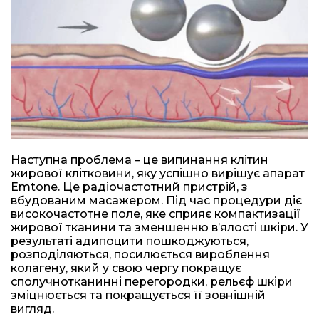
Наступна проблема – це випинання клітин
жирової клітковини, яку успішно вирішує апарат
Emtonе. Це радіочастотний пристрій, з
вбудованим масажером. Під час процедури діє
високочастотне поле, яке сприяє компактизації
жирової тканини та зменшенню в’ялості шкіри. У
результаті адипоцити пошкоджуються,
розподіляються, посилюється вироблення
колагену, який у свою чергу покращує
сполучнотканинні перегородки, рельєф шкіри
зміцнюється та покращується її зовнішній
вигляд.