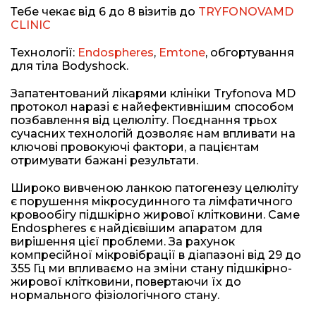
Тебе чекає від 6 до 8 візитів до
TRYFONOVAMD
CLINIC
Технології:
Endospheres
,
Emtone
, обгортування
для тіла Bodyshock.
Запатентований лікарями клініки Tryfonova MD
протокол наразі є найефективнішим способом
позбавлення від целюліту. Поєднання трьох
сучасних технологій дозволяє нам впливати на
ключові провокуючі фактори, а пацієнтам
отримувати бажані результати.
Широко вивченою ланкою патогенезу целюліту
є порушення мікросудинного та лімфатичного
кровообігу підшкірно жирової клітковини. Саме
Endospheres є найдієвішим апаратом для
вирішення цієї проблеми. За рахунок
компресійної мікровібрації в діапазоні від 29 до
355 Гц ми впливаємо на зміни стану підшкірно-
жирової клітковини, повертаючи їх до
нормального фізіологічного стану.