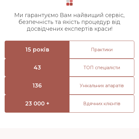
Ми гарантуємо Вам найвищий сервіс,
безпечність та якість процедур від
досвідчених експертів краси!
15 років
Практики
43
ТОП спеціалісти
136
Унікальних апаратів
23 000 +
Вдячних клієнтів