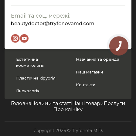
Email та соц. мережі:
beautydoctor@tryfonovamd.com
Естетична
Навчання та оренда
косметологія
Наш магазин
Пластична хірургія
Контакти
Гінекологія
Головна
Новини та статті
Наші товари
Послуги
Про клініку
Copyright 2026 © Tryfonofa M.D.