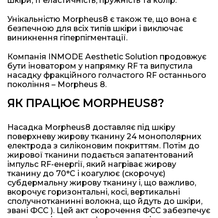
шкіри, її еластичність, пружність та колір.
Унікальністю Morpheus8 є також те, що вона є
безпечною для всіх типів шкіри і виключає
виникнення гіперпігментації.
Компанія INMODE Aesthetic Solution продовжує
бути іноватором у напрямку RF та випустила
насадку фракційного голчастого RF останнього
покоління – Morpheus 8.
ЯК ПРАЦЮЄ MORPHEUS8?
Насадка Morpheus8 доставляє під шкіру
поверхневу жирову тканину 24 монополярних
електрода з силіконовим покриттям. Потім до
жирової тканини подається запатентований
імпульс RF-енергії, який нагріває жирову
тканину до 70°С і коагулює (скорочує)
субдермальну жирову тканину і, що важливо,
вкорочує горизонтальні, косі, вертикальні
сполучнотканинні волокна, що йдуть до шкіри,
звані ФСС ). Цей акт скорочення ФСС забезпечує