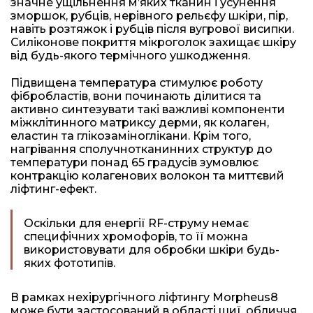
значне ущільнення м’яких тканин і усунення
зморшок, рубців, нерівного рельєфу шкіри, пір,
навіть розтяжок і рубців після вугрової висипки.
Силіконове покриття мікроголок захищає шкіру
від будь-якого термічного ушкодження.
Підвищена температура стимулює роботу
фібробластів, вони починають ділитися та
активно синтезувати такі важливі компоненти
міжклітинного матриксу дерми, як колаген,
еластин та глікозаміноглікани. Крім того,
нагрівання сполучнотканинних структур до
температури понад 65 градусів зумовлює
контракцію колагенових волокон та миттєвий
ліфтинг-ефект.
Оскільки для енергії RF-струму немає
специфічних хромофорів, то її можна
використовувати для обробки шкіри будь-
яких фототипів.
В рамках нехірургічного ліфтингу Morpheus8
може бути застосований в області шиї, обличчя,