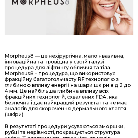
Morpheus8 — це нехірургічна, малоінвазивна,
інноваційна та провідна у своїй галузі
процедура для ліфтингу обличчя та тіла.
Morpheus8 – процедура, що використовує
фракційну багатогольчасту RF технологію з
глибиною впливу енергії на шари шкіри від 2 до
4 мм. Це найбільша глибина впливу всіх
фракційних технологій, схвалених FDA, яка
безпечна і дає найкращий результат та не має
аналогів для скорочення дермального клаптя
(шкіри).
В результаті процедури усуваються зморшки,
рубці та нерівності, покращується структура