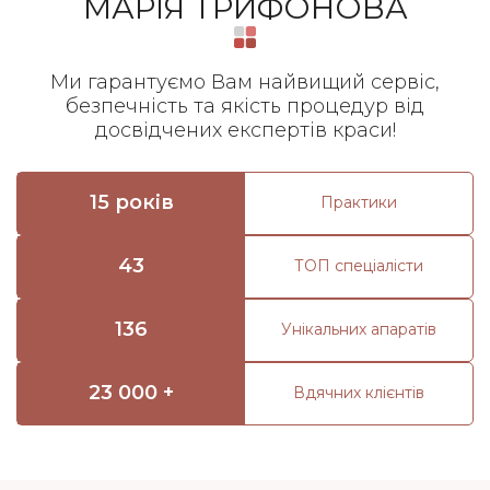
МАРІЯ ТРИФОНОВА
Ми гарантуємо Вам найвищий сервіс,
безпечність та якість процедур від
досвідчених експертів краси!
15 років
Практики
43
ТОП спеціалісти
136
Унікальних апаратів
23 000 +
Вдячних клієнтів